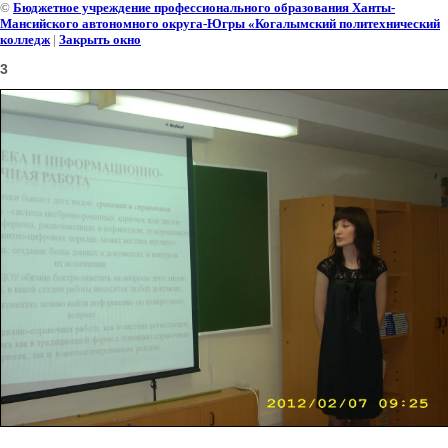
©
Бюджетное учреждение профессионального образования Ханты-
Мансийского автономного округа-Югры «Когалымский политехнический
колледж
|
Закрыть окно
3