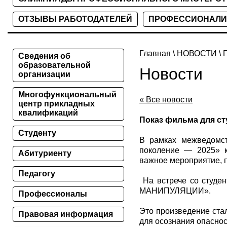
ОТЗЫВЫ РАБОТОДАТЕЛЕЙ
ПРОФЕССИОНАЛИ
Главная
\
НОВОСТИ
\ 
Сведения об
образовательной
Новости
организации
Многофункциональный
« Все новости
центр прикладных
квалификаций
Показ фильма для с
Студенту
В рамках межведомст
поколение — 2025» к
Абитуриенту
важное мероприятие, 
Педагогу
На встрече со студе
МАНИПУЛЯЦИИ».
Профессионалы
Это произведение ста
Правовая информация
для осознания опаснос