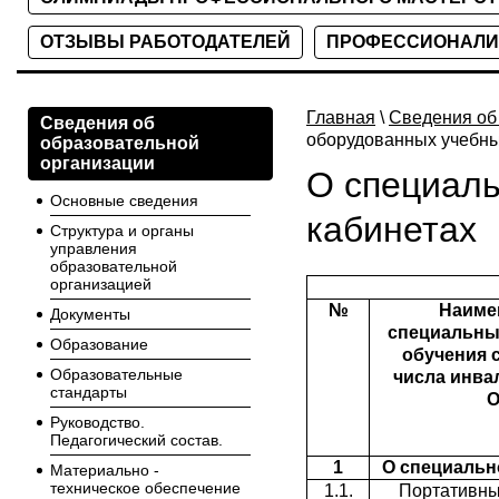
ОТЗЫВЫ РАБОТОДАТЕЛЕЙ
ПРОФЕССИОНАЛИ
Главная
\
Сведения об
Сведения об
оборудованных учебны
образовательной
организации
О специал
Основные сведения
кабинетах
Структура и органы
управления
образовательной
организацией
№
Наиме
Документы
специальны
Образование
обучения 
Образовательные
числа инва
стандарты
О
Руководство.
Педагогический состав.
1
О специальн
Материально -
техническое обеспечение
1.1.
Портативны